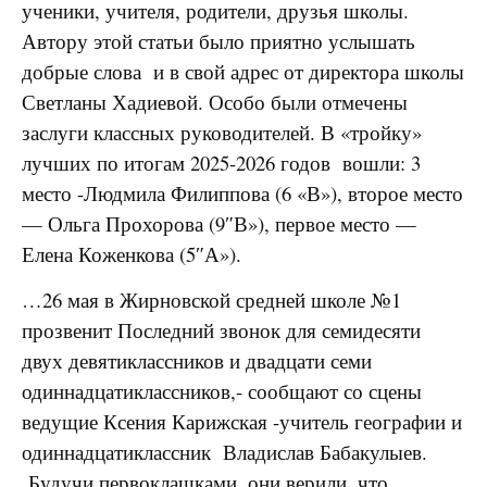
ученики, учителя, родители, друзья школы.
Автору этой статьи было приятно услышать
добрые слова и в свой адрес от директора школы
Светланы Хадиевой.
Особо были отмечены
заслуги классных руководителей.
В «тройку»
лучших по итогам 2025-2026 годов вошли: 3
место -Людмила Филиппова (6 «В»), второе место
— Ольга Прохорова (9″В»), первое место —
Елена Коженкова (5″А»).
…26 мая в Жирновской средней школе №1
прозвенит Последний звонок для семидесяти
двух девятиклассников и двадцати семи
одиннадцатиклассников,- сообщают со сцены
ведущие Ксения Карижская -учитель географии и
одиннадцатиклассник Владислав Бабакулыев.
Будучи первоклашками, они верили, что