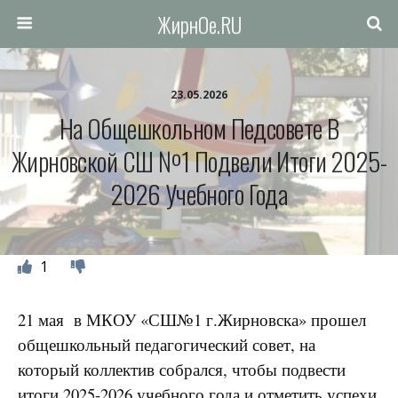
ЖирнОе.RU
23.05.2026
На Общешкольном Педсовете В
Жирновской СШ №1 Подвели Итоги 2025-
2026 Учебного Года
1
21 мая в МКОУ «СШ№1 г.Жирновска» прошел
общешкольный педагогический совет, на
который коллектив собрался, чтобы подвести
итоги 2025-2026 учебного года и отметить успехи