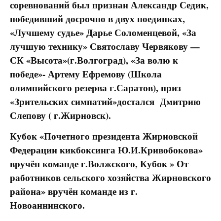
соревнований был признан Александр Седик,
победивший досрочно в двух поединках,
«Лучшему судье» Дарье Соломенцевой, «За
лучшую технику» Святославу Червякову —
СК «Высота»(г.Волгоград), «За волю к
победе»- Артему Ефремову (Школа
олимпийского резерва г.Саратов), приз
«Зрительских симпатий»достался Дмитрию
Слепову ( г.Жирновск).
Кубок «Почетного президента Жирновской
Федерации кикбоксинга Ю.И.Кривобокова»
вручён команде г.Волжского, Кубок » От
работников сельского хозяйства Жирновского
района» вручён команде из г.
Новоаннинского.