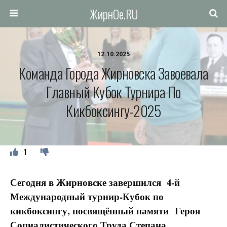
ЖирнОе.RU
12.10.2025
Команда Города Жирновска Завоевала
Главный Кубок Турнира По
Кикбоксингу-2025
1
Сегодня в Жирновске завершился 4-й
Международный турнир-Кубок по
кикбоксингу, посвящённый памяти Героя
Социалистического Труда Степана