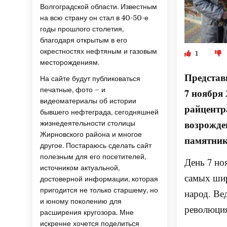
Волгоградской области. Известным
на всю страну он стал в 40-50-е
годы прошлого столетия,
благодаря открытым в его
окрестностях нефтяным и газовым
1
месторождениям.
Представ
На сайте будут публиковаться
печатные, фото – и
7 ноября
видеоматериалы об истории
райцентр
бывшего нефтеграда, сегодняшней
возрожде
жизнедеятельности столицы
Жирновского района и многое
памятник
другое. Постараюсь сделать сайт
полезным для его посетителей,
День 7 но
источником актуальной,
самых шир
достоверной информации, которая
пригодится не только старшему, но
народ. Ве
и юному поколению для
революци
расширения кругозора. Мне
искренне хочется поделиться