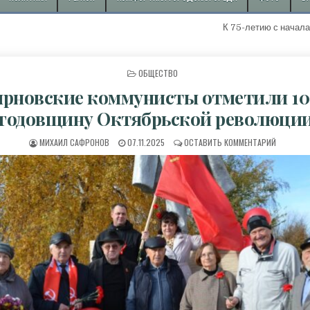
К 75-летию с начала добычи пе
ОПУБЛИКОВАНО В
ОБЩЕСТВО
рновские коммунисты отметили 10
годовщину Октябрьской революци
АВТОР:
ДАТА ПУБЛИКАЦИИ:
К ЖИРНО
МИХАИЛ САФРОНОВ
07.11.2025
ОСТАВИТЬ КОММЕНТАРИЙ