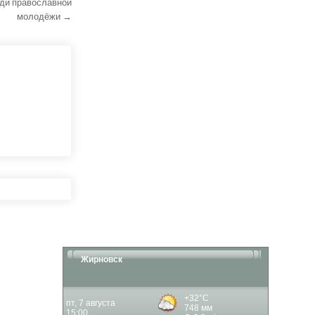
еди православной
молодёжи →
Жирновск