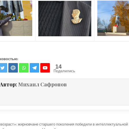
новостью:
14
Поделились
Автор:
Михаил Сафронов
ция по записям
озраст»: жирновчане старшего поколения победили в интеллектуальной 