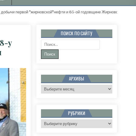
рвой "жирновской"нефти и 65-ой годовщине Жирновского района. "Зо
ПОИСК ПО САЙТУ
8-у
Поиск:
и
ВСКИЕ КОММУНИСТЫ ОТМЕТИЛИ 108-У ГОДОВЩИНУ ОКТЯБРЬСКОЙ РЕВОЛЮЦИИ
АРХИВЫ
Архивы
РУБРИКИ
Рубрики