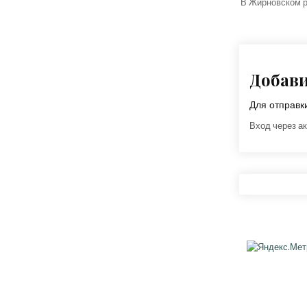
В Жирновском р
Добав
Для отправ
Вход через ак