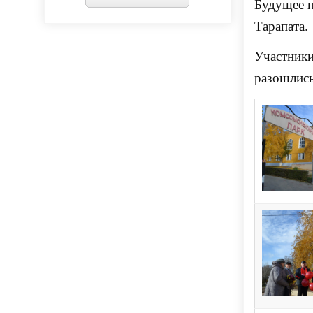
Будущее н
Тарапата.
Участники
разошлис