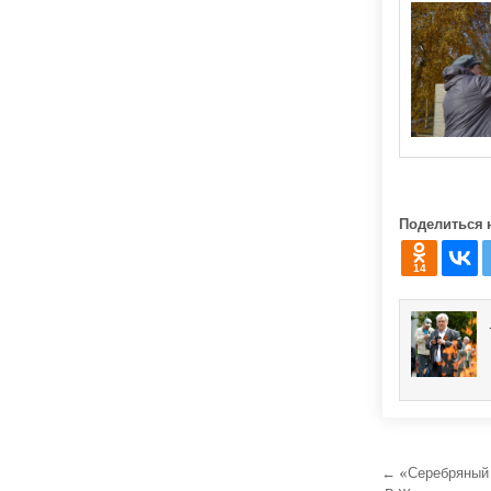
Поделиться 
14
Навига
← «Серебряный в