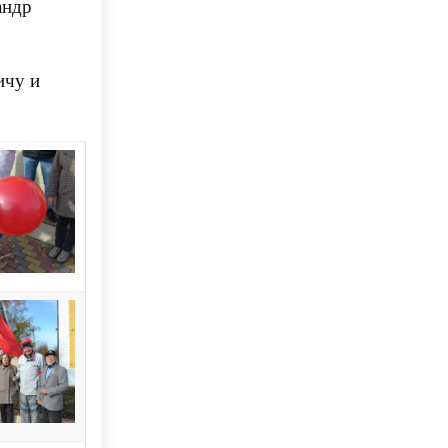
андр
ичу и