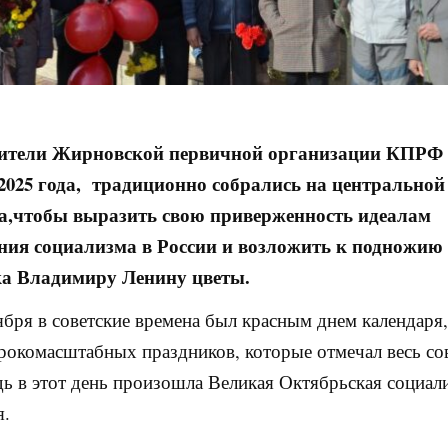
ители Жирновской первичной организации КПРФ 
 2025 года, традиционно собрались на центрально
а,чтобы выразить свою приверженность идеалам
ния социализма в России и возложить к подножию
а Владимиру Ленину цветы.
ября в советские времена был красным днем календаря
окомасштабных праздников, которые отмечал весь со
дь в этот день произошла Великая Октябрьская социал
я.