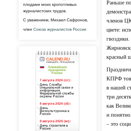
Раньше по
плодами моих кропотливых
демонстра
журналистских трудов.
членов Ц
С уважением, Михаил Сафронов,
цвете: ис
член
Союза журналистов России
гвоздики.
Жирновски
красный ш
Празднич
КПРФ тов.
в нашей с
три десят
как Велик
и понятно
– это соц