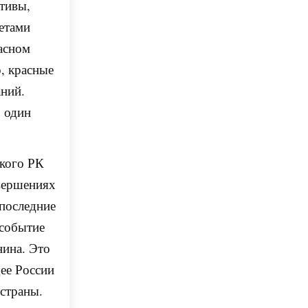
тивы,
етами
асном
о, красные
аний.
, один
кого РК
свершениях
 последние
 событие
нина. Это
щее России
 страны.