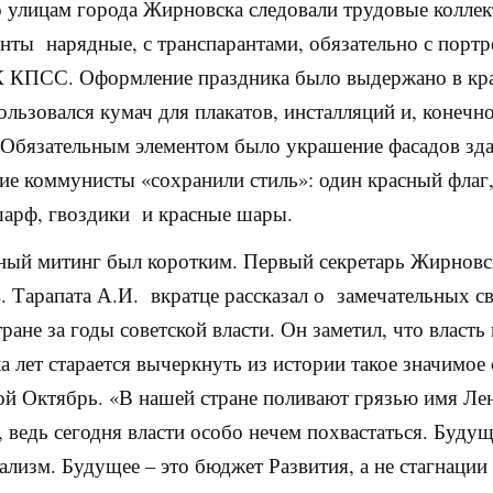
 улицам города Жирновска следовали трудовые коллек
нты нарядные, с транспарантами, обязательно с портр
К КПСС. Оформление праздника было выдержано в кр
пользовался кумач для плакатов, инсталляций и, конечн
 Обязательным элементом было украшение фасадов зд
е коммунисты «сохранили стиль»: один красный флаг
арф, гвоздики и красные шары.
ный митинг был коротким.
Первый секретарь Жирновс
 Тарапата А.И. вкратце рассказал о замечательных 
тране за годы советской власти. Он заметил, что власть
ка лет старается вычеркнуть из истории такое значимое
ой Октябрь. «В нашей стране поливают грязью имя Ле
, ведь сегодня власти особо нечем похвастаться. Буду
иализм. Будущее – это бюджет Развития, а не стагнации