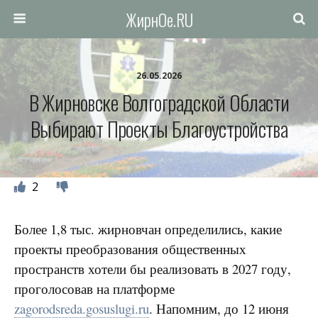
ЖирнОе.RU
26.05.2026
В Жирновске Волгоградской Области
Выбирают Проекты Благоустройства
2
Более 1,8 тыс. жирновчан определились, какие
проекты преобразования общественных
пространств хотели бы реализовать в 2027 году,
проголосовав на платформе
zagorodsreda.gosuslugi.ru
. Напомним, до 12 июня