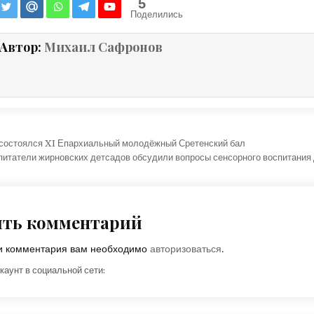
5
Поделились
Автор:
Михаил Сафронов
ция по записям
состоялся XI Епархиальный молодёжный Сретенский бал
питатели жирновских детсадов обсудили вопросы сенсорного воспитани
ить комментарий
ки комментария вам необходимо
авторизоваться
.
каунт в социальной сети: