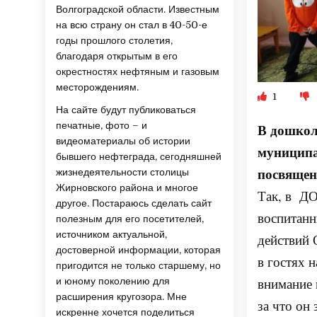
Волгоградской области. Известным
на всю страну он стал в 40-50-е
годы прошлого столетия,
благодаря открытым в его
окрестностях нефтяным и газовым
месторождениям.
1
На сайте будут публиковаться
печатные, фото – и
В дошкол
видеоматериалы об истории
муниципа
бывшего нефтеграда, сегодняшней
посвящен
жизнедеятельности столицы
Жирновского района и многое
Так, в Д
другое. Постараюсь сделать сайт
воспитанн
полезным для его посетителей,
источником актуальной,
действий 
достоверной информации, которая
в гостях 
пригодится не только старшему, но
внимание 
и юному поколению для
расширения кругозора. Мне
за что он
искренне хочется поделиться