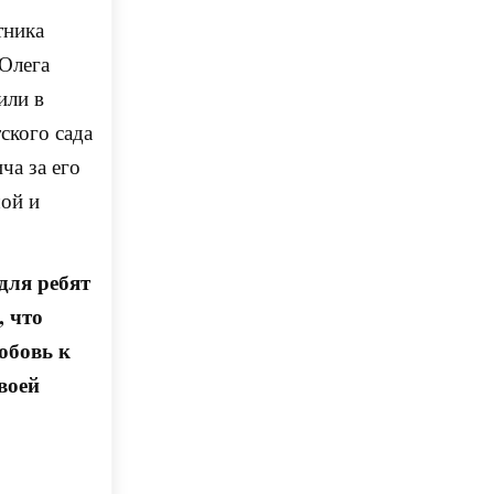
тника
 Олега
или в
ского сада
ча за его
шой и
для ребят
 что
юбовь к
воей