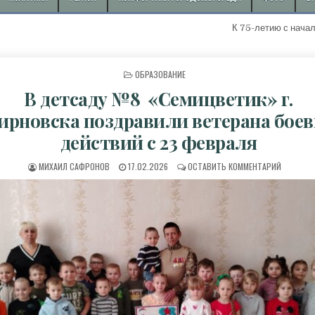
К 75-летию с начала добычи перво
ОПУБЛИКОВАНО В
ОБРАЗОВАНИЕ
В детсаду №8 «Семицветик» г.
рновска поздравили ветерана бое
действий с 23 февраля
АВТОР:
ДАТА ПУБЛИКАЦИИ:
К В ДЕТ
МИХАИЛ САФРОНОВ
17.02.2026
ОСТАВИТЬ КОММЕНТАРИЙ