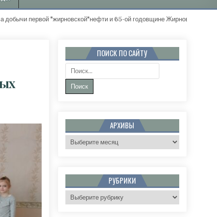
й "жирновской"нефти и 65-ой годовщине Жирновского района. "Золот
ПОИСК ПО САЙТУ
Поиск:
вых
САДУ №8 «СЕМИЦВЕТИК» Г. ЖИРНОВСКА ПОЗДРАВИЛИ ВЕТЕРАНА БОЕВЫХ ДЕЙСТВИЙ С 
АРХИВЫ
Архивы
РУБРИКИ
Рубрики