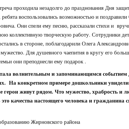
стреча проходила незадолго до празднования Дня защи
, ребята воспользовались возможностью и поздравили
овича. Они спели ему песню, рассказали стихи и вруч
вою коллективную творческую работу. Сотрудники дет
 остались в стороне, поблагодарили Олега Александрови
 мужество. Для душевного чаепития в кругу его боль
емьи они преподнесли ему подарок .
стала волнительным и запоминающимся событием 
ых. На конкретном примере дошкольники увидели,
е герои живут рядом. Что мужество, храбрость и л
 это качества настоящего человека и гражданина с
образованию Жирновского района