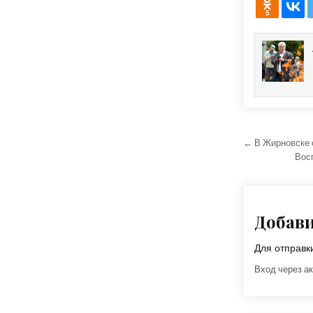
5
Навига
← В Жирновске 
Вос
Добав
Для отправ
Вход через ак