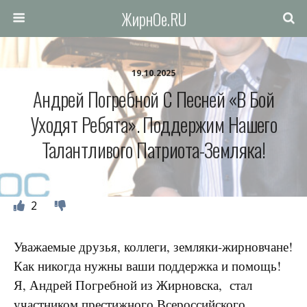
ЖирнОе.RU
19.10.2025
Андрей Погребной С Песней «В Бой
Уходят Ребята». Поддержим Нашего
Талантливого Патриота-Земляка!
2
Уважаемые друзья, коллеги, земляки-жирновчане!
Как никогда нужны ваши поддержка и помощь!
Я, Андрей Погребной из Жирновска, стал
участником престижного Всероссийского