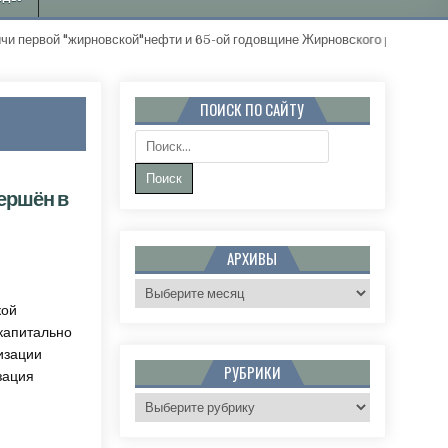
рвой "жирновской"нефти и 65-ой годовщине Жирновского района. "Зо
ПОИСК ПО САЙТУ
Поиск:
ершён в
АРХИВЫ
:
Й РЕМОНТ ЗАВЕРШЁН В ЕЩЁ ОДНОЙ ПОЛИКЛИНИКЕ ВОЛГОГРАДСКОЙ ОБЛАСТИ
Архивы
кой
капитально
изации
РУБРИКИ
зация
Рубрики