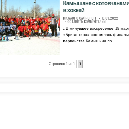
Камышане с котовчанами
в хоккей
АВТОР:
ДАТА ПУБЛИКАЦИИ
МИХАИЛ Ю CАФРОНОFF
15.03.2022
К КАМЫШАНЕ С 
ОСТАВИТЬ КОММЕНТАРИЙ
1 В минувшее воскресенье, 13 март
«Бригантина» состоялась финаль
первенства Камышина по…
Страница 1 из 1
1