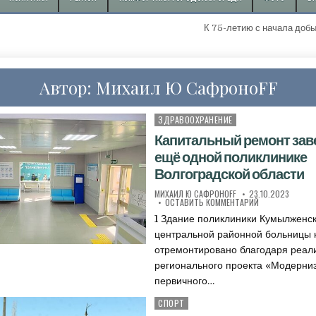
К 75-летию с начала добычи пе
Автор:
Михаил Ю CафроноFF
ЗДРАВООХРАНЕНИЕ
Опубликовано в
Капитальный ремонт зав
ещё одной поликлинике
Волгоградской области
АВТОР:
ДАТА ПУБЛИКАЦИИ
МИХАИЛ Ю CАФРОНОFF
23.10.2023
К КАПИТАЛЬНЫ
ОСТАВИТЬ КОММЕНТАРИЙ
1 Здание поликлиники Кумылженс
центральной районной больницы 
отремонтировано благодаря реал
регионального проекта «Модерни
первичного…
СПОРТ
Опубликовано в